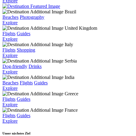
Explore
Brazil
Beaches
Photography
Explore
United Kingdom
Flights
Guides
Explore
Italy
Flights
Shopping
Explore
Serbia
Dog-friendly
Drinks
Explore
India
Beaches
Flights
Guides
Explore
Greece
Flights
Guides
Explore
France
Flights
Guides
Explore
Unser nächstes Ziel