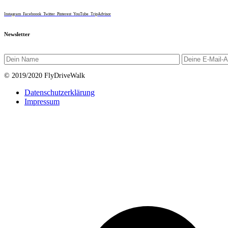
Instagram
Faceboook
Twitter
Pinterest
YouTube
TripAdvisor
Newsletter
© 2019/2020 FlyDriveWalk
Datenschutzerklärung
Impressum